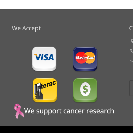
We Accept
C